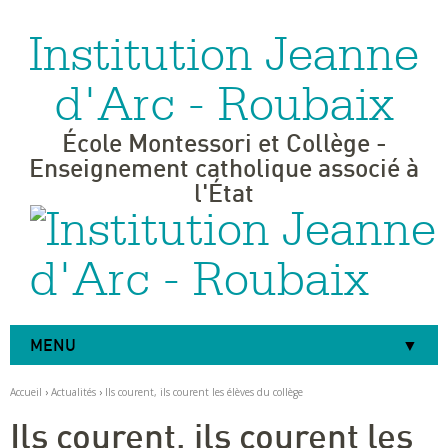
Institution Jeanne
Aller
Outils
au
personnels
contenu.
|
d'Arc - Roubaix
Aller
à
la
navigation
École Montessori et Collège -
Enseignement catholique associé à
l'État
MENU
Accueil
›
Actualités
›
Ils courent, ils courent les élèves du collège
Ils courent, ils courent les