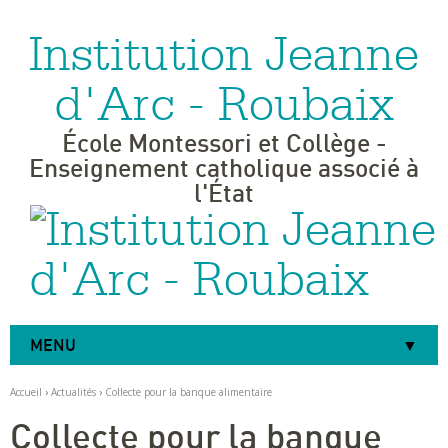
Institution Jeanne
Aller
Outils
au
personnels
contenu.
|
d'Arc - Roubaix
Aller
à
la
navigation
École Montessori et Collège -
Enseignement catholique associé à
l'État
MENU
Accueil
›
Actualités
›
Collecte pour la banque alimentaire
Collecte pour la banque