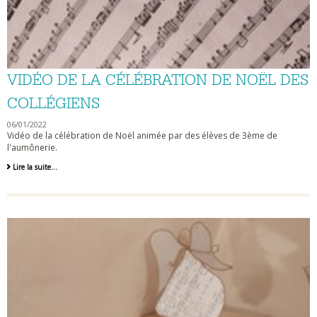
VIDÉO DE LA CÉLÉBRATION DE NOËL DES
COLLÉGIENS
06/01/2022
Vidéo de la célébration de Noël animée par des élèves de 3ème de
l'aumônerie.
Vidéo
Lire la suite…
de
la
célébration
de
Noël
des
collégiens
-