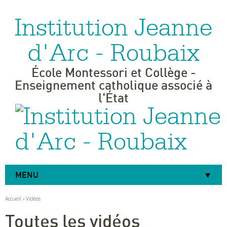
Institution Jeanne
Aller
Outils
au
personnels
contenu.
|
d'Arc - Roubaix
Aller
à
la
navigation
École Montessori et Collège -
Enseignement catholique associé à
l'État
MENU
Accueil
›
Vidéos
Toutes les vidéos