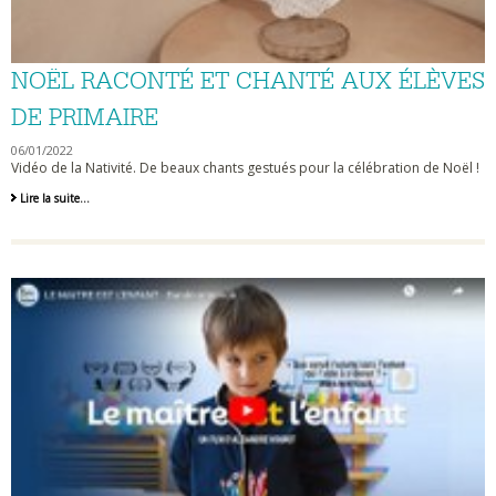
NOËL RACONTÉ ET CHANTÉ AUX ÉLÈVES
DE PRIMAIRE
06/01/2022
Vidéo de la Nativité. De beaux chants gestués pour la célébration de Noël !
Noël
Lire la suite…
raconté
et
chanté
aux
élèves
de
primaire
-