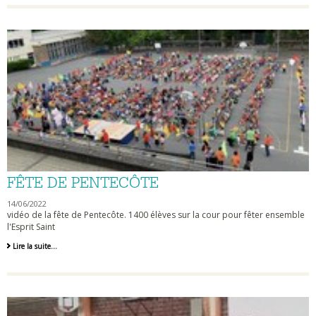
enseignantes
-
FÊTE DE PENTECÔTE
14/06/2022
vidéo de la fête de Pentecôte. 1400 élèves sur la cour pour fêter ensemble
l'Esprit Saint
Fête
Lire la suite…
de
Pentecôte
-