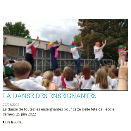
LA DANSE DES ENSEIGNANTES
27/06/2022
La danse de toutes les enseignantes pour cette belle fête de l'école.
samedi 25 juin 2022
La
Lire la suite…
danse
des