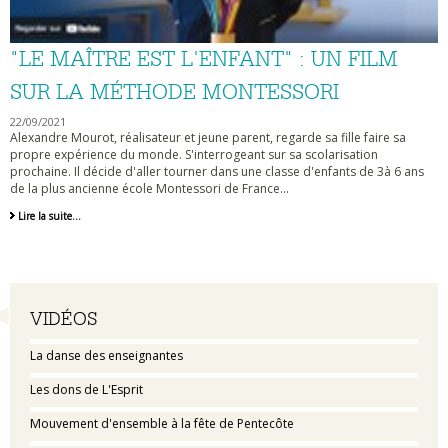
"LE MAÎTRE EST L'ENFANT" : UN FILM
SUR LA MÉTHODE MONTESSORI
22/09/2021
Alexandre Mourot, réalisateur et jeune parent, regarde sa fille faire sa
propre expérience du monde. S'interrogeant sur sa scolarisation
prochaine. Il décide d'aller tourner dans une classe d'enfants de 3à 6 ans
de la plus ancienne école Montessori de France...
"Le
Lire la suite…
maître
est
l'enfant"
:
un
film
Navigation
sur
VIDÉOS
la
méthode
La danse des enseignantes
Montessori
-
Les dons de L'Esprit
Mouvement d'ensemble à la fête de Pentecôte