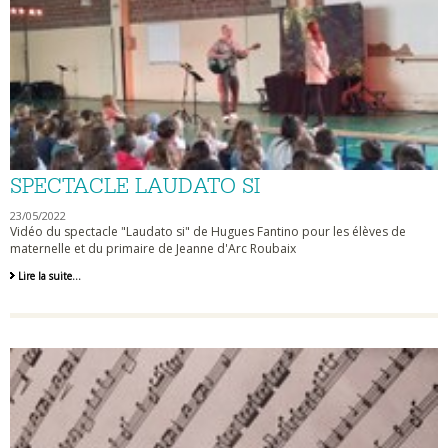
SPECTACLE LAUDATO SI
23/05/2022
Vidéo du spectacle "Laudato si" de Hugues Fantino pour les élèves de
maternelle et du primaire de Jeanne d'Arc Roubaix
Spectacle
Lire la suite…
Laudato
Si
-