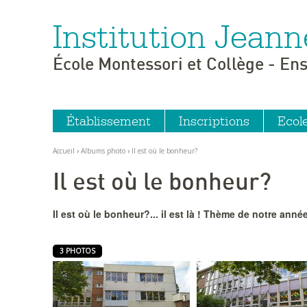
Institution Jeann
Aller
Outils
au
personnels
contenu.
|
École Montessori et Collège - En
Aller
à
la
navigation
Établissement
Inscriptions
Ecol
Accueil
›
Albums photo
›
Il est où le bonheur?
Il est où le bonheur?
Il est où le bonheur?... il est là ! Thème de notre anné
3 PHOTOS