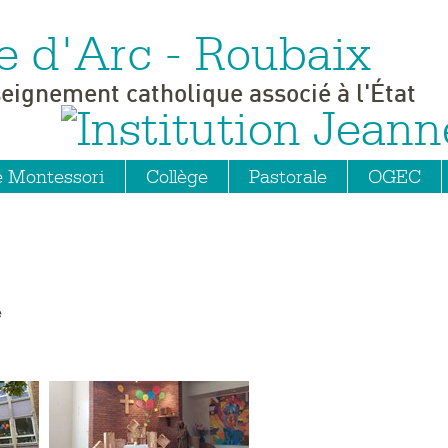
e d'Arc - Roubaix
seignement catholique associé à l'État
e Montessori
Collège
Pastorale
OGEC
e