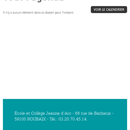
VOIR LE CALENDRIER
Il n'y a aucun élément dans ce dossier pour l'instant.
École et Collège Jeanne d'Arc - 68 rue de Barbieux -
59100 ROUBAIX - Tél.: 03.20.70.45.14.