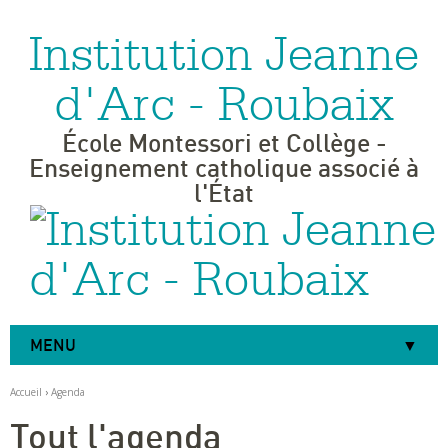
Institution Jeanne
Aller
Outils
au
personnels
contenu.
|
d'Arc - Roubaix
Aller
à
la
navigation
École Montessori et Collège -
Enseignement catholique associé à
l'État
MENU
Accueil
›
Agenda
Tout l'agenda