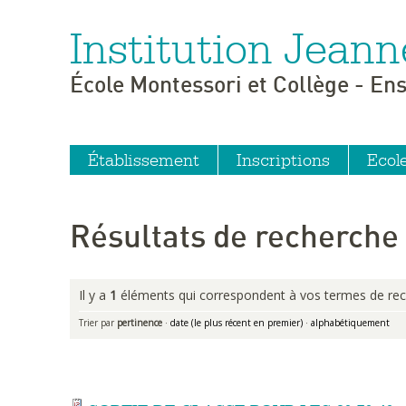
Institution Jeann
Aller
Outils
au
personnels
contenu.
|
École Montessori et Collège - En
Aller
à
la
navigation
Établissement
Inscriptions
Ecol
Résultats de recherche
Il y a
1
éléments qui correspondent à vos termes de rec
Trier par
pertinence
·
date (le plus récent en premier)
·
alphabétiquement