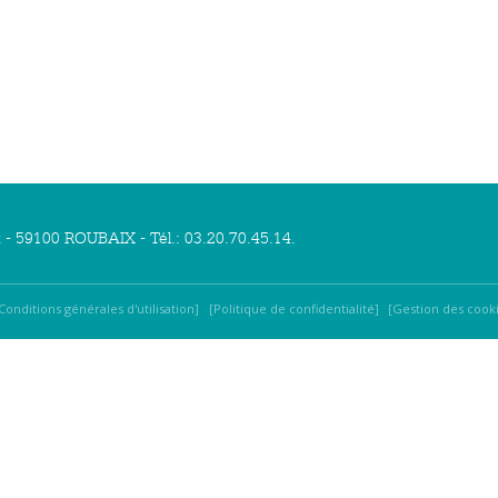
x - 59100 ROUBAIX - Tél.: 03.20.70.45.14.
Conditions générales d'utilisation
Politique de confidentialité
Gestion des cook