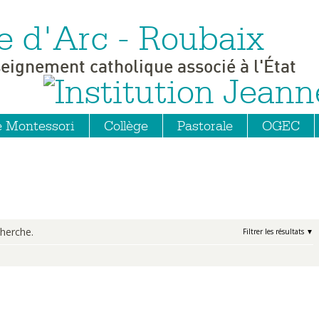
e d'Arc - Roubaix
seignement catholique associé à l'État
e Montessori
Collège
Pastorale
OGEC
herche.
Filtrer les résultats