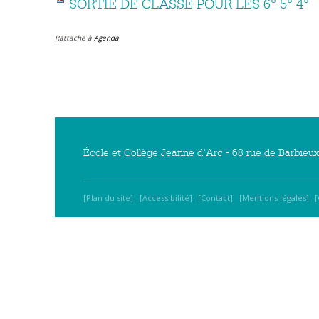
SORTIE DE CLASSE POUR LES 6° 5° 4°
Rattaché à
Agenda
École et Collège Jeanne d'Arc - 68 rue de Barbieu
Plan du site
Accessibilité
Contact
Mentions légales